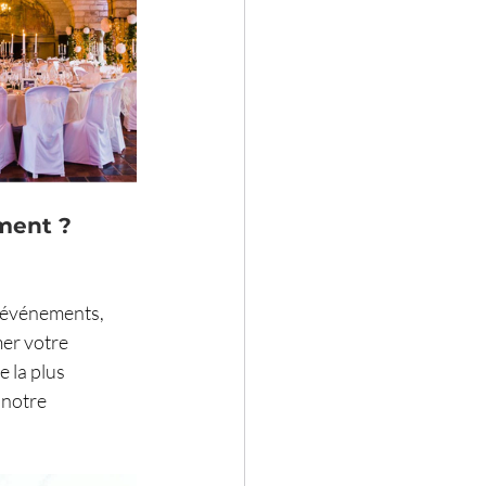
ment ?
s événements, 
er votre 
 la plus 
 notre 