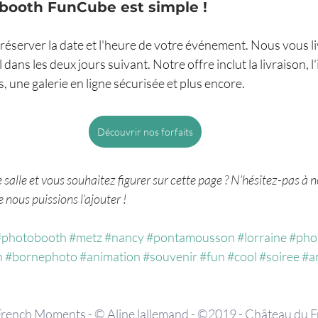
booth FunCube est simple !
server la date et l'heure de votre événement. Nous vous livr
dans les deux jours suivant. Notre offre inclut la livraison, 
 une galerie en ligne sécurisée et plus encore. 
Découvrir nos forfaits
salle et vous souhaitez figurer sur cette page ? N’hésitez-pas à 
nous puissions l’ajouter !
#photobooth
#metz
#nancy
#pontamousson
#lorraine
#pho
n
#bornephoto
#animation
#souvenir
#fun
#cool
#soiree
#a
French Moments - © Aline lallemand - ©2019 - Château du F