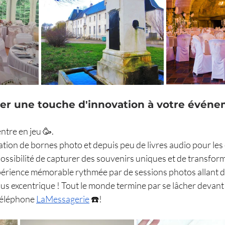
r une touche d'innovation à votre événe
ntre en jeu 
🥳
. 
cation de bornes photo et depuis peu de livres audio pour le
ossibilité de capturer des souvenirs uniques et de transform
rience mémorable rythmée par de sessions photos allant de
lus excentrique ! Tout le monde termine par se lâcher devant
téléphone 
LaMessagerie
 ☎️​!