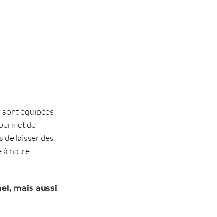
, sont équipées 
s permet de 
 de laisser des 
 à notre 
l, mais aussi 