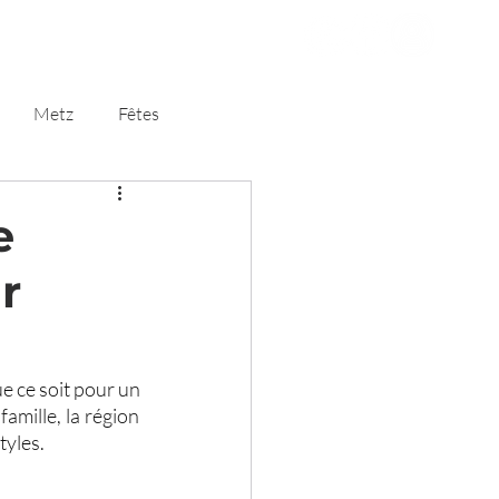
Client
Blog
Metz
Fêtes
e
r
La recherche du lieu parfait pour votre événement n'est jamais une tâche facile. Que ce soit pour un 
famille, la région 
tyles.