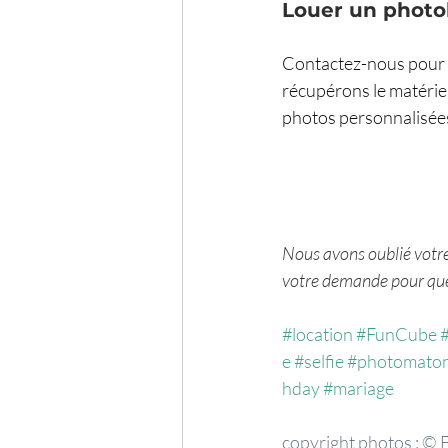
Louer un photo
Contactez-nous pour ré
récupérons le matériel 
photos personnalisées,
Nous avons oublié votre 
votre demande pour que 
#location
#FunCube
e
#selfie
#photomato
hday
#mariage
copyright photos : © 