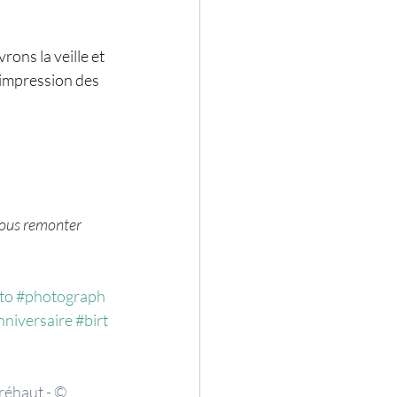
ons la veille et 
l'impression des 
nous remonter 
to
#photograph
nniversaire
#birt
réhaut - © 