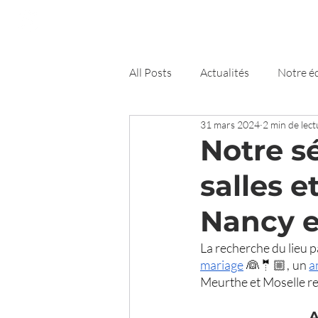
FunCube
Démo
Détails
All Posts
Actualités
Notre é
31 mars 2024
2 min de lect
Nancy
Conseils
Notre s
salles e
Nancy e
mariage
 👰​🤵🏼​, un 
a
Meurthe et Moselle reg
A