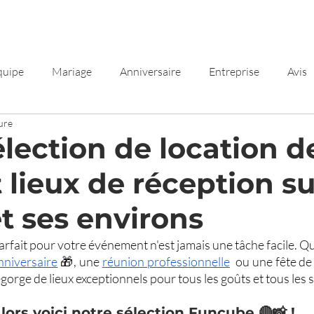
Forfaits
Contact
Avis
quipe
Mariage
Anniversaire
Entreprise
Avis
ure
élection de location d
t lieux de réception su
t ses environs
nniversaire
 🎁, une 
réunion professionnelle
  ou une fête de 
orge de lieux exceptionnels pour tous les goûts et tous les s
lors voici notre sélection Funcube 🔴📸 !