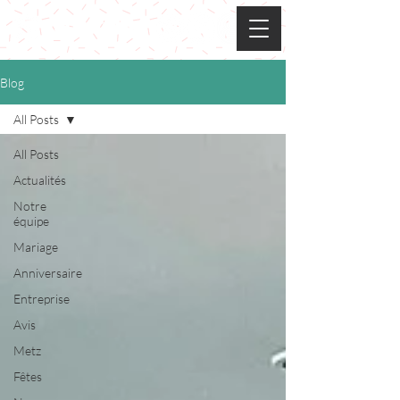
FunCube
Blog
All Posts
All Posts
Actualités
Notre
équipe
Mariage
Anniversaire
Entreprise
Avis
Metz
Fêtes