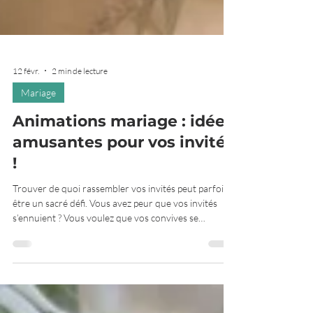
12 févr.
2 min de lecture
Mariage
Animations mariage : idées
amusantes pour vos invités
!
Trouver de quoi rassembler vos invités peut parfois
être un sacré défi. Vous avez peur que vos invités
s’ennuient ? Vous voulez que vos convives se
souviennent de votre Jour J à jamais ? Pas de
panique, il existe une multitude d’animation pour
transformer votre mariage en un jour mémorable
dont vos proches parleront pendant des années