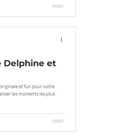
comparer les deux revient à
foodtruck. Ce sont deux
tes . Spoiler alert : les
 d'événement mais ne
 Delphine et
riginale et fun pour votre
liser les moments les plus