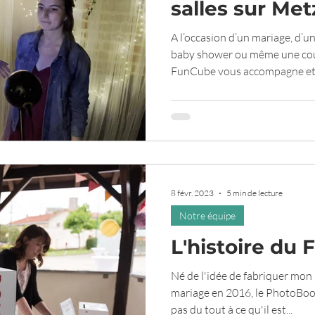
salles sur Met
A l’occasion d’un mariage, d’u
baby shower ou même une cou
FunCube vous accompagne et.
8 févr. 2023
5 min de lecture
Notre équipe
L'histoire du 
Né de l'idée de fabriquer mo
mariage en 2016, le PhotoBo
pas du tout à ce qu'il est...