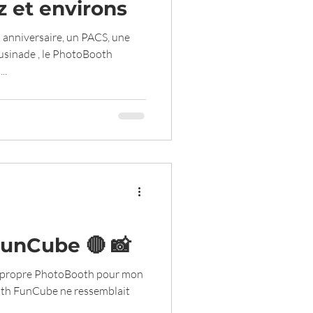
z et environs
n anniversaire, un PACS, une
sinade , le PhotoBooth
..
FunCube 🔴 📸
n propre PhotoBooth pour mon
oth FunCube ne ressemblait