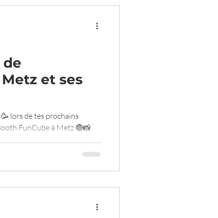
n de
Metz et ses
🥳 lors de tes prochains
Booth FunCube à Metz 🔴📸