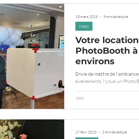
15 mars 2023
3 min de lecture
Metz
Votre locatio
PhotoBooth à 
environs
Envie de mettre de l’ambiance 
événements ? Loue un Photo
27 févr. 2023
2 min de lecture