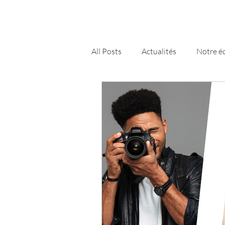
FunCube
Démo
Détails
All Posts
Actualités
Notre é
Nancy
Conseils