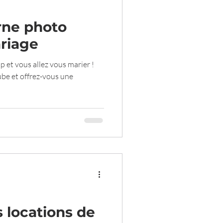
rne photo
riage
ap et vous allez vous marier !
e et offrez-vous une
s locations de