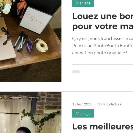
Mariage
Louez une bo
pour votre ma
Ça y est, vous franchissez le c
Pensez au PhotoBooth FunCub
animation photo originale !
17 févr. 2023
3 min de lecture
Mariage
Les meilleure