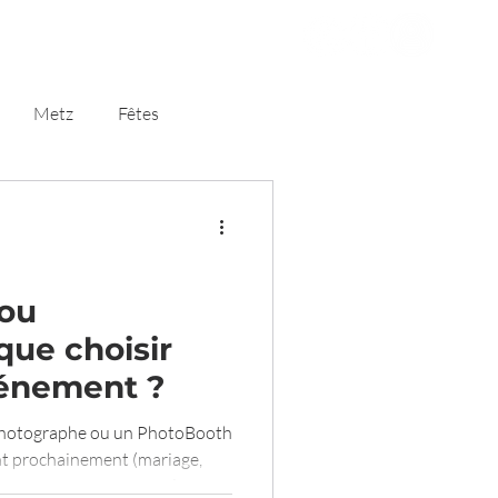
Client
Blog
Metz
Fêtes
ou
que choisir
vénement ?
n photographe ou un PhotoBooth
t prochainement (mariage,
 hésitez entre faire appel à un