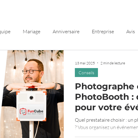
Forfaits
Contact
Avis
quipe
Mariage
Anniversaire
Entreprise
Avis
13 mai 2025
2 min de lecture
Conseils
Photographe 
PhotoBooth : 
pour votre é
Quel prestataire choisir : u
? Vous organisez un événemen
anniversaire, EVJF, ...) et vous