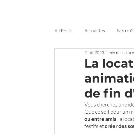
FunCube
Démo
Détails
All Posts
Actualités
Notre é
2 juil. 2023
4 min de lecture
Nancy
Conseils
La loca
animati
de fin 
Vous cherchez une idé
Que ce soit pour un 
m
ou entre amis
, la lo
festifs et 
créer des so