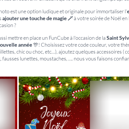
oto est une option ludique et originale pour immortaliser l'
s 
ajouter une touche de magie 🪄
 à votre soirée de Noël en
casion ?
ssi mettre en place un FunCube à l'occasion de la 
Saint Syl
 nouvelle année
 🎊! Choisissez votre code couleur, votre thè
illettes, chic ou choc, etc…), ajoutez quelques accessoires ( co
 fausses lunettes, moustaches, …. nous vous faisons confian