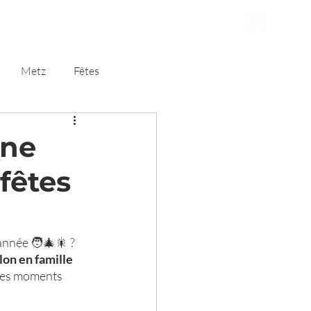
Client
Blog
Metz
Fêtes
une
fêtes
nnée 🧑‍🎄🎇 ? 
lon en famille 
 ces moments 