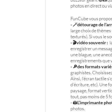
photos en direct ou vi
FunCube vous propose d
- 🪄détourage de l'arr
large choix de thèmes 
texturés). Si vous le 
- 🎬vidéo souvenir : 
 
enregistrer un message
une blague, une anecd
enregistrements que v
- 🔎des formats variés
graphistes. Choisisse
Ainsi, l’écran tactile 
d’écriture, etc). Une 
paysage, format vertic
tout, pas moins de 5 f
- 🖨️
L’imprimante pho
photos. 