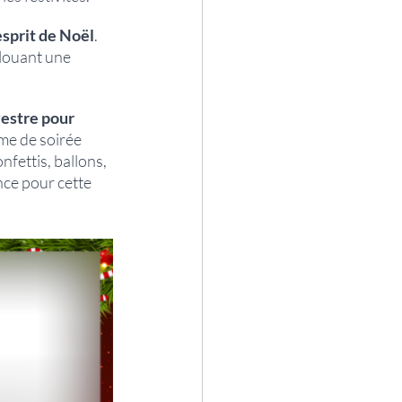
esprit de Noël
. 
 louant une 
vestre pour 
me de soirée 
nfettis, ballons, 
ce pour cette 