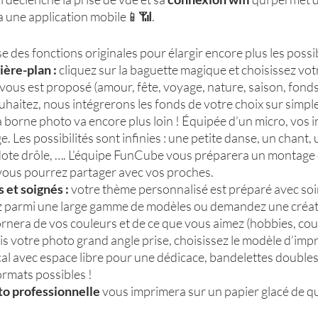
a une application mobile📱📶.
es fonctions originales pour élargir encore plus les possibil
ière-plan : 
cliquez sur la baguette magique et choisissez vot
vous est proposé (amour, fête, voyage, nature, saison, fonds
souhaitez, nous intégrerons les fonds de votre choix sur simp
la borne photo va encore plus loin ! Équipée d’un micro, vos i
. Les possibilités sont infinies : une petite danse, un chant,
ote drôle, …. L’équipe FunCube vous préparera un montage d
ous pourrez partager avec vos proches. 
 et soignés : 
votre thème personnalisé est préparé avec soi
z parmi une large gamme de modèles ou demandez une créat
s’ornera de vos couleurs et de ce que vous aimez (hobbies, cou
fois votre photo grand angle prise, choisissez le modèle d’imp
al avec espace libre pour une dédicace, bandelettes doubles
ormats possibles !
to professionnelle
 vous imprimera sur un papier glacé de qu