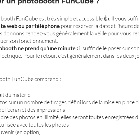
r un photobooth FunCube ?
booth FunCube est très simple et accessible 👍. Il vous suffi
ite web ou par téléphone 
pour réserver la date et l'heure de
donnons rendez-vous généralement la veille pour vous rem
iquer son fonctionnement.
tobooth ne prend qu'une minute :
 il suffit de le poser sur so
lectrique. Pour le retour, c'est généralement dans les deux j
booth FunCube comprend :
rait du matériel
tos sur un nombre de tirages défini lors de la mise en place 
de l'écran et des impressions
ndre des photos en illimité, elles seront toutes enregistrées 
écurisée avec toutes les photos
uvenir (en option)