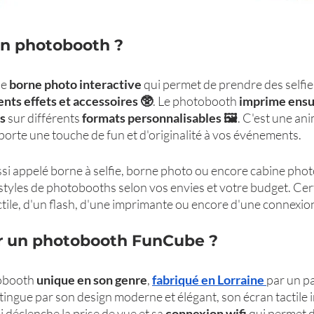
un photobooth ?
e 
borne photo interactive
 qui permet de prendre des selfi
ents effets et accessoires 🥸
. Le photobooth 
imprime ensui
s
 sur différents 
formats personnalisables 🖼️
. C'est une ani
pporte une touche de fun et d'originalité à vos événements.
i appelé borne à selfie, borne photo ou encore cabine photo. 
styles de photobooths selon vos envies et votre budget. Cer
tile, d'un flash, d'une imprimante ou encore d'une connexion
r un photobooth FunCube ?
obooth 
unique en son genre
, 
fabriqué en Lorraine 
par un p
tingue par son design moderne et élégant, son écran tactile in
déclenche la prise de vue et sa 
connexion wifi 
qui permet d