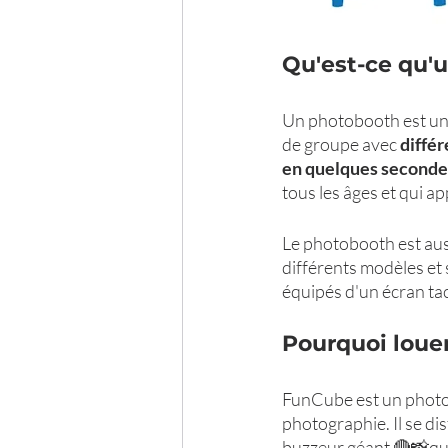
Qu'est-ce qu'
Un photobooth est un
de groupe avec 
différ
en quelques seconde
tous les âges et qui a
Le photobooth est auss
différents modèles et 
équipés d'un écran tac
Pourquoi loue
FunCube est un phot
photographie. Il se dis
buzzeur géant 🔴📸qui 