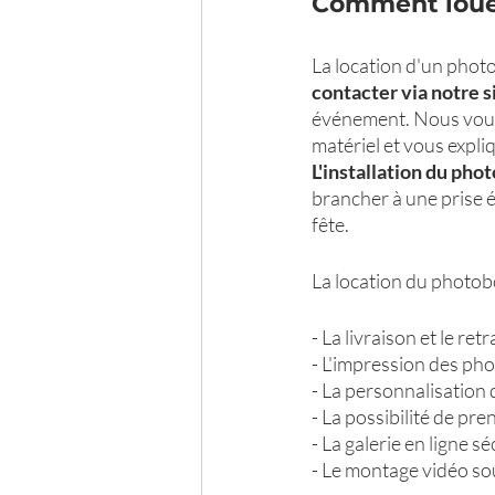
Comment loue
La location d'un photo
contacter via notre s
événement. Nous vous 
matériel et vous expl
L'installation du pho
brancher à une prise é
fête.
La location du photo
- La livraison et le ret
- L'impression des pho
- La personnalisation 
- La possibilité de pre
- La galerie en ligne s
- Le montage vidéo so