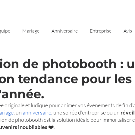
Forfaits
Contact
Avis
quipe
Mariage
Anniversaire
Entreprise
Avis
tion de photobooth : 
on tendance pour les 
d'année.
e originale et ludique pour animer vos événements de fin d'a
ariage
, un 
anniversaire
, une soirée d'entreprise ou un 
réveil
cation de photobooth est la solution idéale pour immortaliser
uvenirs inoubliables ❤️
.