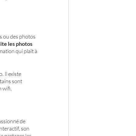
es ou des photos 
te les photos 
mation qui plaît à 
Il existe 
tains sont 
 wifi.
assionné de 
teractif, son 
e partager les 