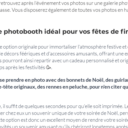
 retrouvez après l’événement vos photos sur une galerie phot
asse. Vous disposerez également de toutes vos photos en ha
 photobooth idéal pour vos fêtes de fin
 option originale pour immortaliser l'atmosphère festive et
de décors féériques et d'accessoires amusants, offrant une e
ls pourront ainsi repartir avec un cadeau personnalisé et origi
 après les festivités 
🥳
.
 se prendre en photo avec des bonnets de Noël, des guirla
-tête originaux, des rennes en peluche, pour n'en citer q
, il suffit de quelques secondes pour qu'elle soit imprimée. Le
er chez eux un souvenir unique de votre soirée de Noël, per
te option est donc un excellent moyen de rendre votre soirée
invités un souvenir amusant qu'ils chériront longtemps après l