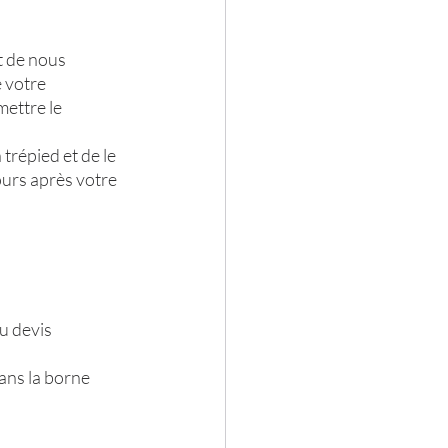
t de nous 
 votre 
ettre le 
n trépied et de le 
ours après votre 
du devis
dans la borne