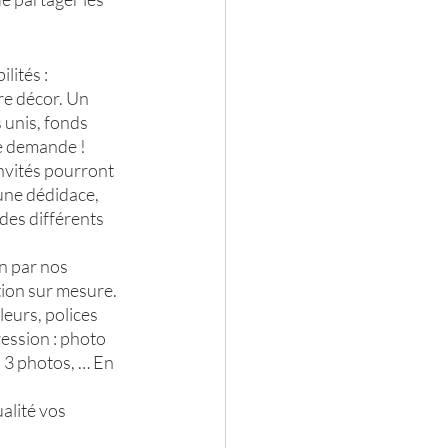
ités : 
re décor. Un 
 unis, fonds 
le demande !
nvités pourront 
 une dédidace, 
es différents 
n par nos 
ion sur mesure. 
leurs, polices 
ression : photo 
 3 photos, … En 
alité vos 