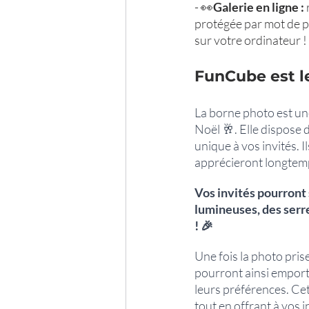
- 👀
Galerie en ligne :
protégée par mot de p
sur votre ordinateur !
FunCube est le
La borne photo est une
Noël 🥂. Elle dispose 
unique à vos invités. I
apprécieront longtemps
Vos invités pourront
lumineuses, des serre
! 🎉
Une fois la photo prise
pourront ainsi emport
leurs préférences. Cet
tout en offrant à vos 