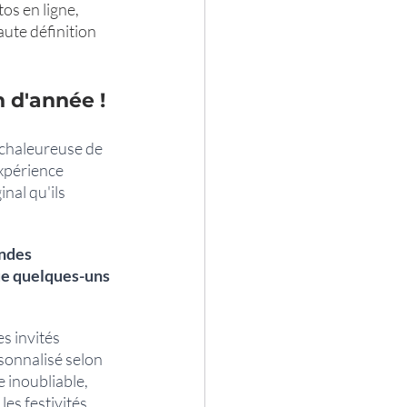
os en ligne, 
ute définition 
 d'année ! 
 chaleureuse de 
xpérience 
nal qu'ils 
ndes 
ue quelques-uns 
s invités 
sonnalisé selon 
 inoubliable, 
es festivités.